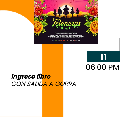
11
06:00 PM
Ingreso libre
3 y 4
3 y 4
MAR
MAR
3 y 4
3y
CON SALIDA A GORRA