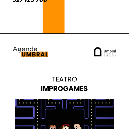
3 y 4
3y
TEATRO
IMPROGAMES