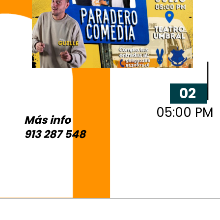
02
05:00 PM
Más info
3 y 4
913 287 548
MAR
3 y 4