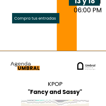
13 y 18
06:00 PM
Compra tus entradas
KPOP
"
Fancy and Sassy
"