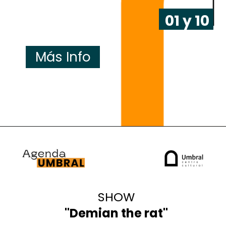
01 y 10
Más Info
MAR
SHOW
"
Demian the rat
"