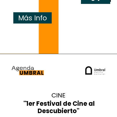
Más Info
3 y 4
MAR
3 y 4
CINE
"1er Festival de Cine al
Descubierto"