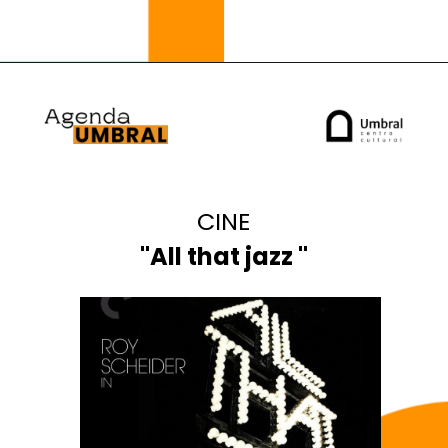
CINE
"
All that jazz
"