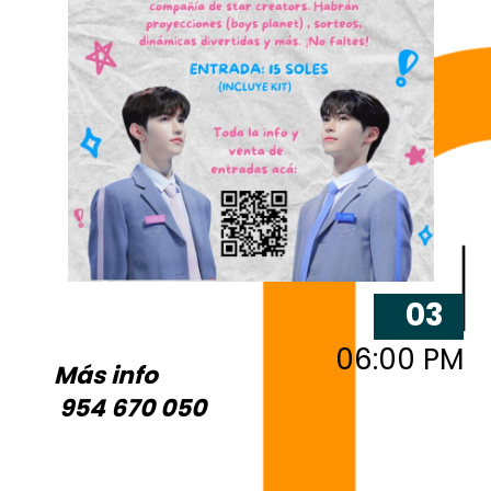
03
06:00 PM
Más info
954 670 050