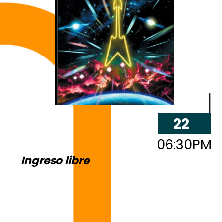
22
06:30PM
Ingreso libre
3 y 4
MAR
3 y 4
05