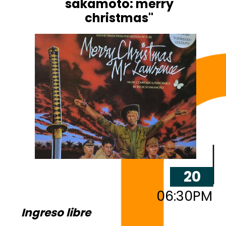
sakamoto: merry
christmas"
20
06:30PM
Ingreso libre
3 y 4
MAR