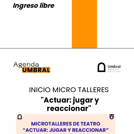
Ingreso libre
3 y 4
MAR
3 y 4
05
INICIO MICRO TALLERES
"Actuar: jugar y
reaccionar"