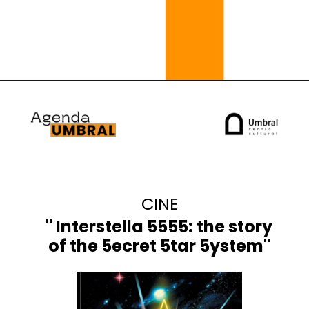
3 y 4
CINE
" I
nterstella 5555: the story
of the 5ecret 5tar 5ystem
"