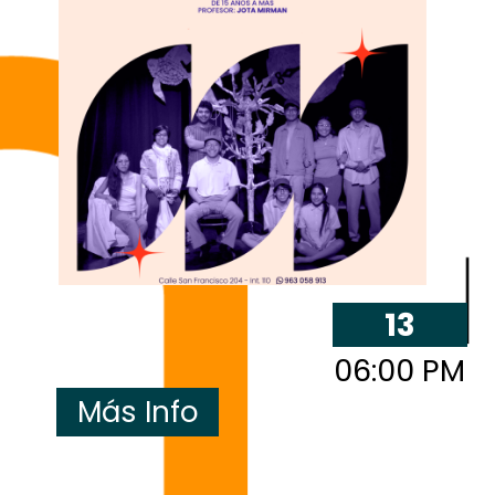
13
06:00 PM
Más Info