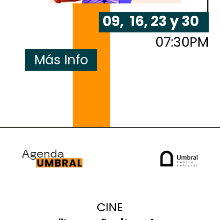
09, 16, 23 y 30
07:30PM
Más Info
3 y 4
MAR
3 y 4
05
CINE