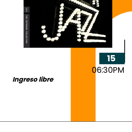
15
06:30PM
Ingreso libre
3 y 4
MAR
3 y 4
v