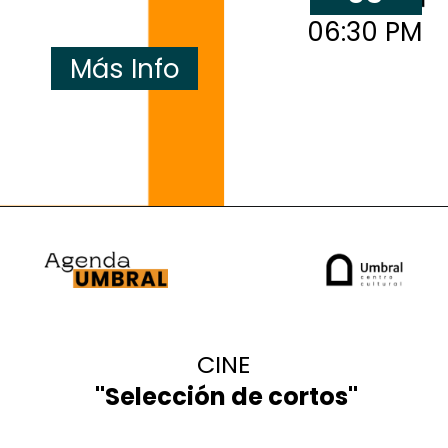
06:30 PM
Más Info
3 y 4
MAR
3 y 4
CINE
"Selección de cortos"