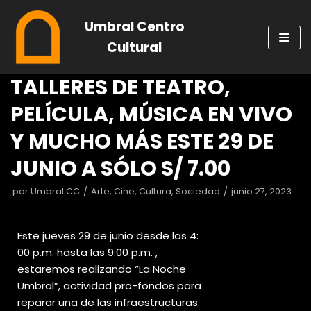
Saltar
Umbral Centro
al
Cultural
contenido
TALLERES DE TEATRO,
PELÍCULA, MÚSICA EN VIVO
Y MUCHO MÁS ESTE 29 DE
JUNIO A SÓLO S/ 7.00
por
Umbral CC
Arte
,
Cine
,
Cultura
,
Sociedad
junio 27, 2023
Este jueves 29 de junio desde las 4:
00 p.m. hasta las 9:00 p.m. ,
estaremos realizando
“La Noche
Umbral”, actividad pro-fondos para
reparar una de las infraestructuras